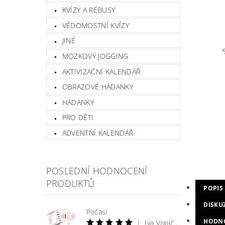
KVÍZY A RÉBUSY
VĚDOMOSTNÍ KVÍZY
JINÉ
MOZKOVÝ JOGGING
AKTIVIZAČNÍ KALENDÁŘ
OBRAZOVÉ HÁDANKY
HÁDANKY
PRO DĚTI
ADVENTNÍ KALENDÁŘ
POSLEDNÍ HODNOCENÍ
PRODUKTŮ
POPIS
DISKU
Počasí
HODN
|
Iva Vopičková