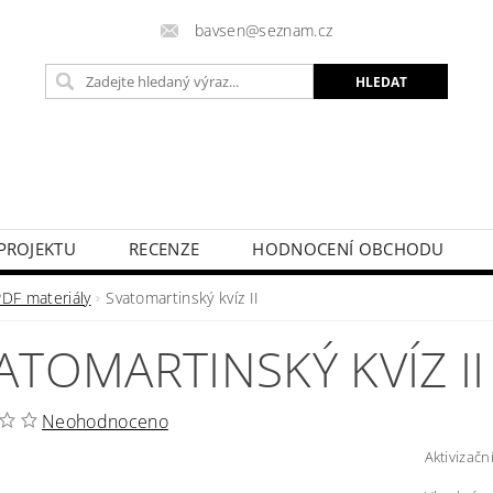
bavsen@seznam.cz
PROJEKTU
RECENZE
HODNOCENÍ OBCHODU
PDF materiály
Svatomartinský kvíz II
ATOMARTINSKÝ KVÍZ II
Neohodnoceno
Aktivizačn