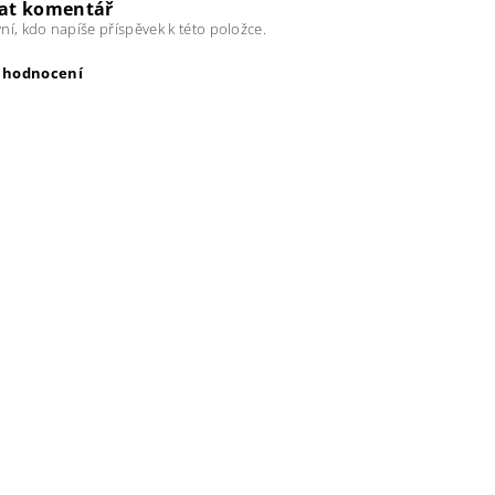
dat komentář
ní, kdo napíše příspěvek k této položce.
t hodnocení
ením hodnocení souhlasíte s
podmínkami ochrany osobních úda