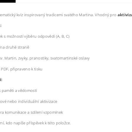
ematický kvíz inspirovaný tradicemi svatého Martina. Vhodný pro
aktiviz
:
ek s možností výběru odpovědí (A, B, C)
 na druhé straně
sv. Martin, zvyky, pranostiky, svatomartinské oslavy
 PDF, připraveno k tisku
í:
k paměti a vědomostí
ové nebo individuální aktivizace
a komunikace a sdílení vzpomínek
ní, kdo napíše příspěvek k této položce.