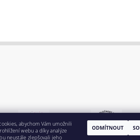
cookies, abychom Vám umožnili
ODMÍTNOUT
SO
ohlížení webu a díky analýze
u neustále zlepšovali jeho