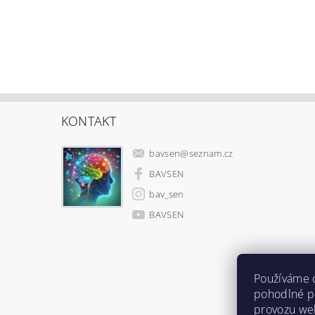
KONTAKT
bavsen
@
seznam.cz
BAVSEN
bav_sen
BAVSEN
Používáme 
pohodlné pr
provozu web