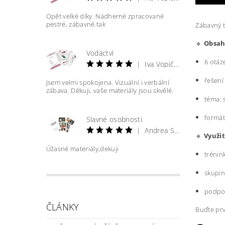
Opět velké díky. Nádherné zpracované
pestré, zábavné.tak
Zábavný t
🔹
Obsah
Vodáctví
6 otáz
|
Iva Vopičková
řešení
Jsem velmi spokojena. Vizuální i verbální
zábava. Děkuji, vaše materiály jsou skvělé.
téma: 
formát
Slavné osobnosti
|
Andrea Straková
🔹
Využit
Úžasné materiály,dekuji
trénin
skupin
podpor
ČLÁNKY
Buďte prv