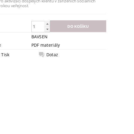
 aktivizaci dospělých klientů v zařízeních sociálních
irokou veřejnost.
BAVSEN
e
PDF materiály
Tisk
Dotaz