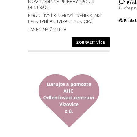
KDYŽ RODINNÉ PŘÍBĚHY SPOJUJÍ
Při
GENERACE
Buďte prv
KOGNITIVNÍ KRUHOVÝ TRÉNINK JAKO
Přida
EFEKTIVNÍ AKTIVIZACE SENIORŮ
TANEC NA ŽIDLÍCH
ZOBRAZIT VÍCE
Vlož