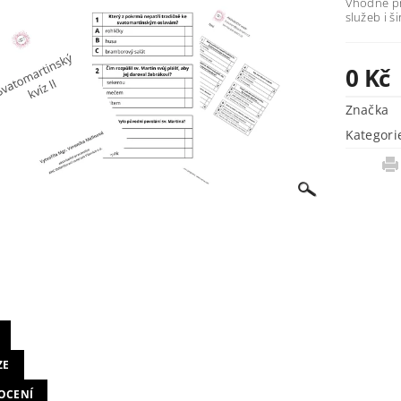
Vhodné pro
služeb i š
0 Kč
Značka
Kategori
ZE
OCENÍ