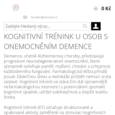
0 Kč
bavsen@seznam.cz
KOGNITIVNÍ TRÉNINK U OSOB S
ONEMOCNĚNÍM DEMENCE
Demence, včetně Alzheimerovy choroby, představuje
progresivní neurodegenerativní onemocnění, které
významně ovlivňuje paměť, myšlení, chování a schopnost
každodenního fungování. Farmakologická léčba přináší
pouze částečnou úlevu a nedokáže průběh nemoci zcela
zastavit. Kognitivní trénink se stává čím dál významnější
nefarmakologickou intervencí s potenciálem zpomalit
kognitivní úpadek, udržet soběstačnost a zlepšit kvalitu
života.
Kognitivní trénink (KT) označuje strukturované a
opakované aktivity zaměřené na stimulaci kognitivních