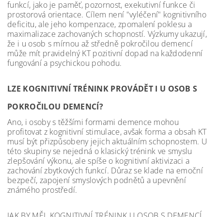
funkcí, jako je paměť, pozornost, exekutivní funkce či
prostorová orientace. Cílem není "vyléčení" kognitivního
deficitu, ale jeho kompenzace, zpomalení poklesu a
maximalizace zachovaných schopností. Výzkumy ukazují,
že i u osob s mírnou až středně pokročilou demencí
může mít pravidelný KT pozitivní dopad na každodenní
fungování a psychickou pohodu.
LZE KOGNITIVNÍ TRÉNINK PROVÁDĚT I U OSOB S
POKROČILOU DEMENCÍ?
Ano, i osoby s těžšími formami demence mohou
profitovat z kognitivní stimulace, avšak forma a obsah KT
musí být přizpůsobeny jejich aktuálním schopnostem. U
této skupiny se nejedná o klasický trénink ve smyslu
zlepšování výkonu, ale spíše o kognitivní aktivizaci a
zachování zbytkových funkcí. Důraz se klade na emoční
bezpečí, zapojení smyslových podnětů a upevnění
známého prostředí.
JAK BY MĚL KOGNITIVNÍ TRÉNINK U OSOB S DEMENCÍ