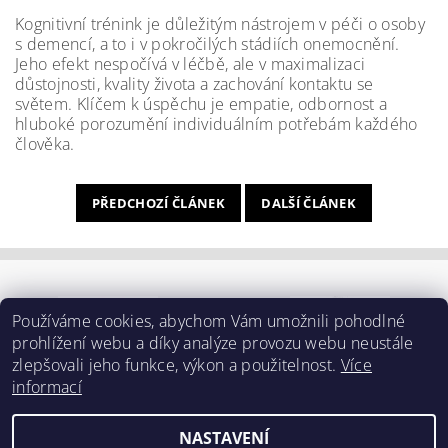
Kognitivní trénink je důležitým nástrojem v péči o osoby
s demencí, a to i v pokročilých stádiích onemocnění.
Jeho efekt nespočívá v léčbě, ale v maximalizaci
důstojnosti, kvality života a zachování kontaktu se
světem. Klíčem k úspěchu je empatie, odbornost a
hluboké porozumění individuálním potřebám každého
člověka.
PŘEDCHOZÍ ČLÁNEK
DALŠÍ ČLÁNEK
Používáme cookies, abychom Vám umožnili pohodlné
prohlížení webu a díky analýze provozu webu neustále
zlepšovali jeho funkce, výkon a použitelnost.
Více
informací
NASTAVENÍ