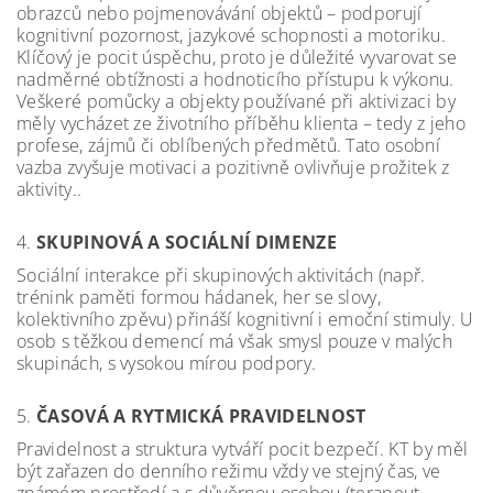
obrazců nebo pojmenovávání objektů – podporují
kognitivní pozornost, jazykové schopnosti a motoriku.
Klíčový je pocit úspěchu, proto je důležité vyvarovat se
nadměrné obtížnosti a hodnoticího přístupu k výkonu.
Veškeré pomůcky a objekty používané při aktivizaci by
měly vycházet ze životního příběhu klienta – tedy z jeho
profese, zájmů či oblíbených předmětů. Tato osobní
vazba zvyšuje motivaci a pozitivně ovlivňuje prožitek z
aktivity..
4.
SKUPINOVÁ A SOCIÁLNÍ DIMENZE
Sociální interakce při skupinových aktivitách (např.
trénink paměti formou hádanek, her se slovy,
kolektivního zpěvu) přináší kognitivní i emoční stimuly. U
osob s těžkou demencí má však smysl pouze v malých
skupinách, s vysokou mírou podpory.
5.
ČASOVÁ A RYTMICKÁ PRAVIDELNOST
Pravidelnost a struktura vytváří pocit bezpečí. KT by měl
být zařazen do denního režimu vždy ve stejný čas, ve