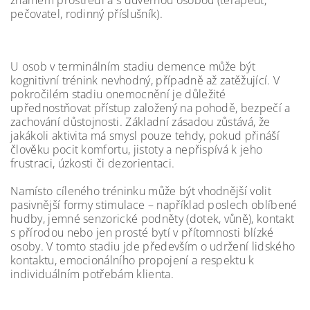
známém prostředí a s důvěrnou osobou (terapeut,
pečovatel, rodinný příslušník).
U osob v terminálním stadiu demence může být
kognitivní trénink nevhodný, případně až zatěžující. V
pokročilém stadiu onemocnění je důležité
upřednostňovat přístup založený na pohodě, bezpečí a
zachování důstojnosti. Základní zásadou zůstává, že
jakákoli aktivita má smysl pouze tehdy, pokud přináší
člověku pocit komfortu, jistoty a nepřispívá k jeho
frustraci, úzkosti či dezorientaci.
Namísto cíleného tréninku může být vhodnější volit
pasivnější formy stimulace – například poslech oblíbené
hudby, jemné senzorické podněty (dotek, vůně), kontakt
s přírodou nebo jen prosté bytí v přítomnosti blízké
osoby. V tomto stadiu jde především o udržení lidského
kontaktu, emocionálního propojení a respektu k
individuálním potřebám klienta.