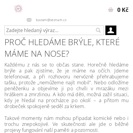
0 Kč
bavsen@seznam.cz
PROČ HLEDÁME BRÝLE, KTERÉ
MÁME NA NOSE?
Každému z nás se to občas stane. Horečně hledáme
brýle a pak zjistíme, že je máme na očích. Jdeme
telefonovat, a při rozhovoru nervózně přehrabujeme
tašku, protože „nemůžeme najít mobil“. Nebo odložíme
peněženku a objevíme ji po chvíli v mrazáku mezi
hráškem a zmrzlinou. A kdo má děti, možná zažil situaci,
kdy je hledal na procházce po okolí – a přitom mu
drobeček spokojeně seděl za krkem.
Takové momenty nám mohou připadat komické nebo i
trochu znepokojivé. Ve skutečnosti ale jde o běžné
projevy fungování naší paměti a pozornosti.