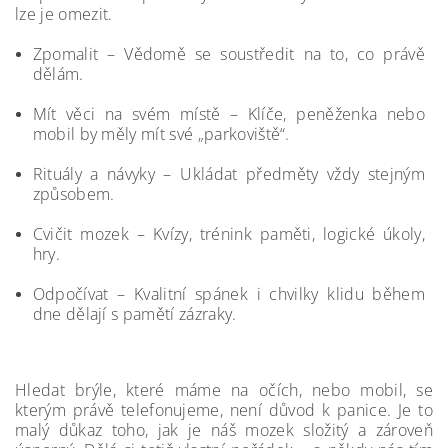
lze je omezit.
Zpomalit – Vědomě se soustředit na to, co právě
dělám.
Mít věci na svém místě – Klíče, peněženka nebo
mobil by měly mít své „parkoviště“.
Rituály a návyky – Ukládat předměty vždy stejným
způsobem.
Cvičit mozek – Kvízy, trénink paměti, logické úkoly,
hry.
Odpočívat – Kvalitní spánek i chvilky klidu během
dne dělají s pamětí zázraky.
Hledat brýle, které máme na očích, nebo mobil, se
kterým právě telefonujeme, není důvod k panice. Je to
malý důkaz toho, jak je náš mozek složitý a zároveň