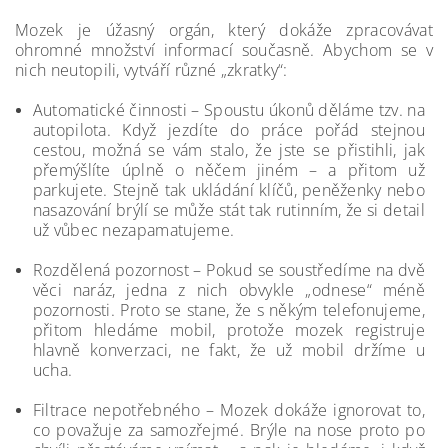
Mozek je úžasný orgán, který dokáže zpracovávat
ohromné množství informací současně. Abychom se v
nich neutopili, vytváří různé „zkratky“:
Automatické činnosti – Spoustu úkonů děláme tzv. na
autopilota. Když jezdíte do práce pořád stejnou
cestou, možná se vám stalo, že jste se přistihli, jak
přemýšlíte úplně o něčem jiném – a přitom už
parkujete. Stejně tak ukládání klíčů, peněženky nebo
nasazování brýlí se může stát tak rutinním, že si detail
už vůbec nezapamatujeme.
Rozdělená pozornost – Pokud se soustředíme na dvě
věci naráz, jedna z nich obvykle „odnese“ méně
pozornosti. Proto se stane, že s někým telefonujeme,
přitom hledáme mobil, protože mozek registruje
hlavně konverzaci, ne fakt, že už mobil držíme u
ucha.
Filtrace nepotřebného – Mozek dokáže ignorovat to,
co považuje za samozřejmé. Brýle na nose proto po