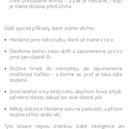
chvíli přestáváme vnímat – a pak je hledáme, i když
je máme doslova před očima.
Další typické příklady, které známe všichni
Hledáme pero nebo tužku, které už máme v ruce.
Otevřeme lednici nebo skříň a zapomeneme, pro co
jsme tam vlastně šli.
Vložíme hrnek do mikrovlnky, ale zapomeneme
zmáčknout tlačítko – a divíme se, proč je káva stále
studená.
Zvoní telefon a my místo toho, abychom hovor přijali,
začneme hledat, odkud ten zvuk vlastně jde.
Někdy dokonce hledáme auto na parkovišti, a přitom
stojíme přímo vedle něj.
Tyto situace nejsou známkou slabé inteligence ani