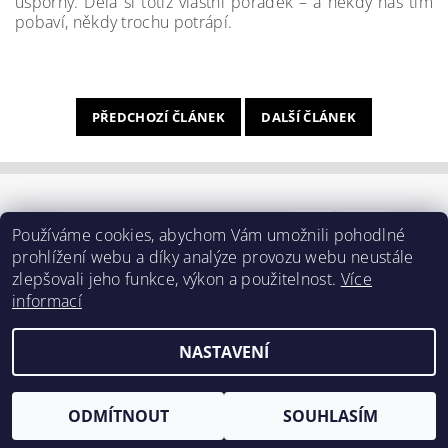
úsporný. Dělá si totiž vlastní pořádek – a někdy nás tím
pobaví, někdy trochu potrápí.
PŘEDCHOZÍ ČLÁNEK
DALŠÍ ČLÁNEK
Používáme cookies, abychom Vám umožnili pohodlné
prohlížení webu a díky analýze provozu webu neustále
zlepšovali jeho funkce, výkon a použitelnost.
Více
informací
NASTAVENÍ
2026 ©
BAVSEN
, všechna práva vyhrazena
Vytvořil Shoptet
ODMÍTNOUT
SOUHLASÍM