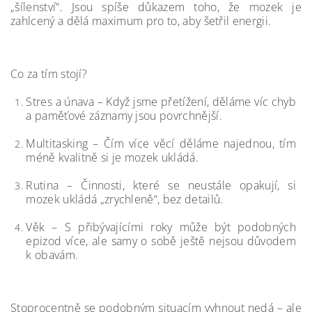
„šílenství“. Jsou spíše důkazem toho, že mozek je
zahlcený a dělá maximum pro to, aby šetřil energii.
Co za tím stojí?
Stres a únava – Když jsme přetížení, děláme víc chyb
a paměťové záznamy jsou povrchnější.
Multitasking – Čím více věcí děláme najednou, tím
méně kvalitně si je mozek ukládá.
Rutina – Činnosti, které se neustále opakují, si
mozek ukládá „zrychleně“, bez detailů.
Věk – S přibývajícími roky může být podobných
epizod více, ale samy o sobě ještě nejsou důvodem
k obavám.
Stoprocentně se podobným situacím vyhnout nedá – ale