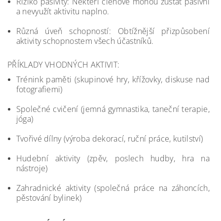
Riziko pasivity: Někteří členové mohou zůstat pasivní
a nevyužít aktivitu naplno.
Různá úveň schopností: Obtížnější přizpůsobení
aktivity schopnostem všech účastníků.
PŘÍKLADY VHODNÝCH AKTIVIT:
Trénink paměti (skupinové hry, křížovky, diskuse nad
fotografiemi)
Společné cvičení (jemná gymnastika, taneční terapie,
jóga)
Tvořivé dílny (výroba dekorací, ruční práce, kutilství)
Hudební aktivity (zpěv, poslech hudby, hra na
nástroje)
Zahradnické aktivity (společná práce na záhoncích,
pěstování bylinek)