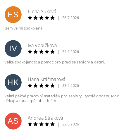
Elena Suková
ES
|
26.7.2026
Jsem velmi spokojená.
Vložením hodnocení souhlasíte s
podmínkami
ochrany osobních údajů
Iva Vopičková
IV
|
BEZPEČNOSTNÍ KONTROLA
24.6.2026
Velká spokojenost a pomoc pro práci se seniory a dětmi.
Hana Kráčmarová
Opište text z obrázku
HK
|
23.6.2026
Velmi pěkné pracovní materiály pro seniory. Rychlé dodání. Moc
děkuji a ráda opět objednám.
Andrea Straková
AS
|
22.6.2026