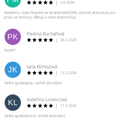
|
5.6.2026
Nadmíru, ráda čerpám ze stránek BAVSEN, úžasné aktivizace pro
práci se seniory, děkuji a ráda doporučuji
Pavlína Kuchařová
PK
|
26.5.2026
Super!
Jana Klimszová
JK
|
12.5.2026
Velmi spokojená, rychlé doručení
Kateřina Lorencová
KL
|
11.5.2026
Velká spokojenost, rychlé doručení.