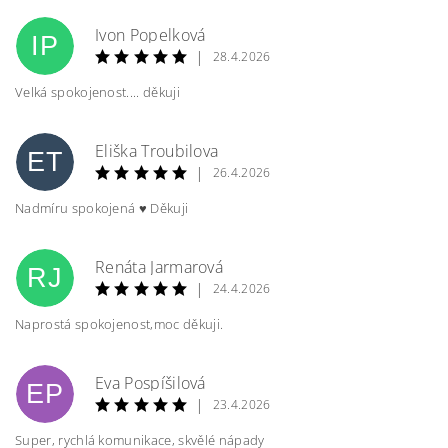
Ivon Popelková
IP
|
28.4.2026
Velká spokojenost.... děkuji
Eliška Troubilova
ET
|
26.4.2026
Nadmíru spokojená ♥️ Děkuji
Renáta Jarmarová
RJ
|
24.4.2026
Naprostá spokojenost,moc děkuji.
Eva Pospíšilová
EP
|
23.4.2026
Super, rychlá komunikace, skvělé nápady