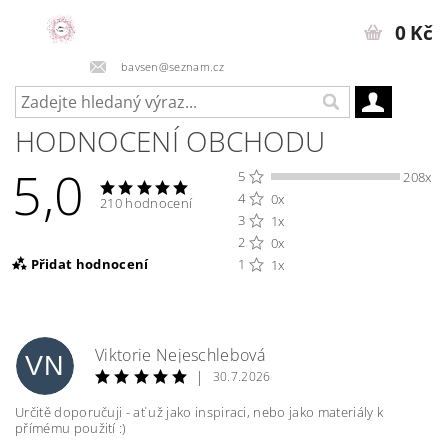
0 Kč
bavsen@seznam.cz
HODNOCENÍ OBCHODU
5,0
5
208x
4
0x
210 hodnocení
3
1x
2
0x
Přidat hodnocení
1
1x
Viktorie Nejeschlebová
VN
|
30.7.2026
Určitě doporučuji - ať už jako inspiraci, nebo jako materiály k
přímému použití :)