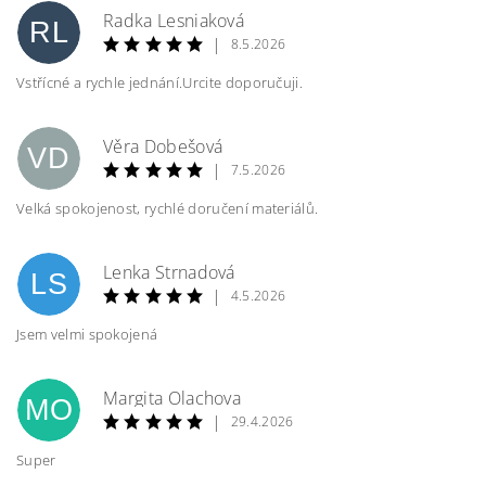
Radka Lesniaková
RL
|
8.5.2026
Vstřícné a rychle jednání.Urcite doporučuji.
Věra Dobešová
VD
|
7.5.2026
Velká spokojenost, rychlé doručení materiálů.
Lenka Strnadová
LS
|
4.5.2026
Jsem velmi spokojená
Margita Olachova
MO
|
29.4.2026
Super