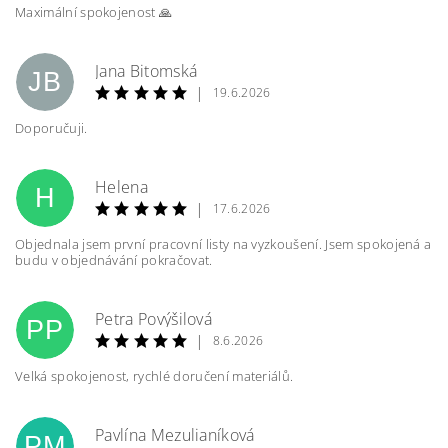
Maximální spokojenost 🙏
Jana Bitomská
JB
|
19.6.2026
Doporučuji.
Helena
H
|
17.6.2026
Objednala jsem první pracovní listy na vyzkoušení. Jsem spokojená a
budu v objednávání pokračovat.
Petra Povýšilová
PP
|
8.6.2026
Velká spokojenost, rychlé doručení materiálů.
Pavlína Mezulianíková
PM