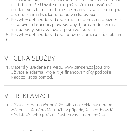
budí dojem, že Uživatelem je jiný, v rámci celosvětové
počítačové sítě internet obecně známý, uživatel, nebo jiná
obecně známá fyzická nebo právnická osoba.
Poskytovatel neodpovídá za ztrátu, nedoručení, opoždění či
nesprávné doručení zpráv, zasílaných prostřednictvím e­
mailu, pošty, sms, vzkazu či jiným způsobem.
Poskytovatel neodpovídá za správnost prací a jejich obsah.
VI. CENA SLUŽBY
Materiály uvedené na webu
www.bavsen.cz
jsou pro
Uživatele zdarma. Projekt je financován díky podpoře
Nadace Krása pomoci.
VII. REKLAMACE
Uživatel bere na vědomí, že náhrada, reklamace nebo
vrácení staženého Materiálu v případě, že neodpovídá
představě nebo jakékoli části popisu, není možná.