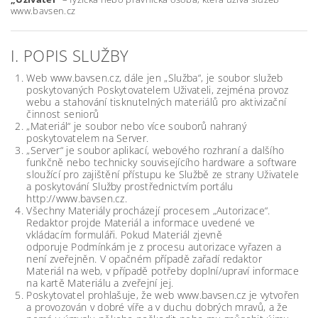
www.bavsen.cz
I. POPIS SLUŽBY
Web www.bavsen.cz, dále jen „Služba“, je soubor služeb
poskytovaných Poskytovatelem Uživateli, zejména provoz
webu a stahování tisknutelných materiálů pro aktivizační
činnost seniorů
„Materiál“ je soubor nebo více souborů nahraný
poskytovatelem na Server.
„Server“ je soubor aplikací, webového rozhraní a dalšího
funkčně nebo technicky souvisejícího hardware a software
sloužící pro zajištění přístupu ke Službě ze strany Uživatele
a poskytování Služby prostřednictvím portálu
http://www.bavsen.cz.
Všechny Materiály procházejí procesem „Autorizace“.
Redaktor projde Materiál a informace uvedené ve
vkládacím formuláři. Pokud Materiál zjevně
odporuje Podmínkám je z procesu autorizace vyřazen a
není zveřejněn. V opačném případě zařadí redaktor
Materiál na web, v případě potřeby doplní/upraví informace
na kartě Materiálu a zveřejní jej.
Poskytovatel prohlašuje, že web www.bavsen.cz je vytvořen
a provozován v dobré víře a v duchu dobrých mravů, a že