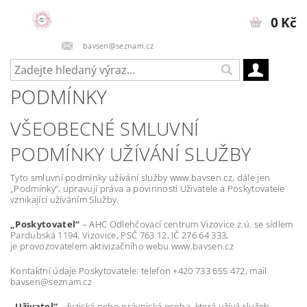
0 Kč
bavsen@seznam.cz
PODMÍNKY
VŠEOBECNÉ SMLUVNÍ
PODMÍNKY UŽÍVÁNÍ SLUŽBY
Tyto smluvní podmínky užívání služby www.bavsen.cz, dále jen
„Podmínky“, upravují práva a povinnosti Uživatele a Poskytovatele
vznikající užíváním Služby.
„Poskytovatel“
– AHC Odlehčovací centrum Vizovice z.ú. se sídlem
Pardubská 1194, Vizovice, PSČ 763 12, IČ 276 64 333,
je provozovatelem aktivizačního webu www.bavsen.cz
Kontaktní údaje Poskytovatele: telefon +420 733 655 472, mail
bavsen@seznam.cz
„Uživatel“
– fyzická nebo právnická osoba, která užívá služeb