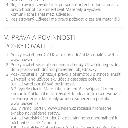
Registrovaný Uživatel má, po spuštění těchto funkcionalit,
právo hodnotit a komentovat Materiály a využívat
komunikační kanál mezi uživateli.
Registrovaný Uživatel má právo požádat o zaslání materiálů.
V. PRÁVA A POVINNOSTI
POSKYTOVATELE
Poskytovatel umožní Uživateli objednání Materiálů z webu
www.bavsen.cz
Poskytovatel zašle objednané materiály Uživateli nejpozději
do 5 pracovních dnů od provedení objednávky.
Poskytovatel si vyhrazuje právo s okamžitou platností zrušit
Uživateli jeho uživatelský účet z databáze pokud:
3.1. Uživatel poruší své povinnosti.
3.2. Využívá kartu Materiálu, komentáře, svůj profil nebo
komunikační kanál mezi uživateli k reklamě, která nesouvisí
se zveřejněnými Materiály a/nebo zaměřením portálu
www.bavsen.cz
3.3. V rámci portálu www.bavsen.cz rozesílá hromadné
a/nebo nevyžádané zprávy.
3.4. Uživatelský účet slouží k páchání nebo napomáhání k
páchání trestné činnosti
3.5. Uživatelský účet byl vytvořen tak, že zvolená přezdívka