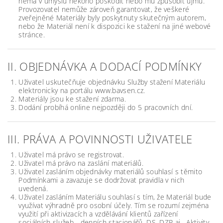
nemá v úmyslu někoho poškodit nebo mu způsobit újmu.
Provozovatel nemůže zároveň garantovat, že veškeré
zveřejněné Materiály byly poskytnuty skutečným autorem,
nebo že Materiál není k dispozici ke stažení na jiné webové
stránce.
II. OBJEDNÁVKA A DODACÍ PODMÍNKY
Uživatel uskutečňuje objednávku Služby stažení Materiálu
elektronicky na portálu www.bavsen.cz.
Materiály jsou ke stažení zdarma.
Dodání probíhá online nejpozději do 5 pracovních dní.
III. PRÁVA A POVINNOSTI UŽIVATELE
Uživatel má právo se registrovat.
Uživatel má právo na zaslání materiálů.
Uživatel zasláním objednávky materiálů souhlasí s těmito
Podmínkami a zavazuje se dodržovat pravidla v nich
uvedená.
Uživatel zasláním Materiálu souhlasí s tím, že Materiál bude
využívat výhradně pro osobní účely. Tím se rozumí zejména
využití při aktivizacích a vzdělávání klientů zařízení
sociálních služeb - denních stacionářů, DS, DZR aj. Aktivity