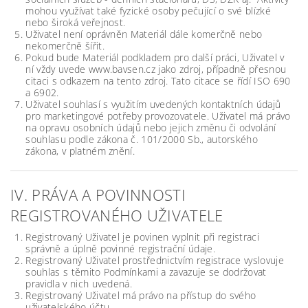
mohou využívat také fyzické osoby pečující o své blízké
nebo široká veřejnost.
Uživatel není oprávněn Materiál dále komerčně nebo
nekomerčně šířit.
Pokud bude Materiál podkladem pro další práci, Uživatel v
ní vždy uvede www.bavsen.cz jako zdroj, případně přesnou
citaci s odkazem na tento zdroj. Tato citace se řídí ISO 690
a 690­2.
Uživatel souhlasí s využitím uvedených kontaktních údajů
pro marketingové potřeby provozovatele. Uživatel má právo
na opravu osobních údajů nebo jejich změnu či odvolání
souhlasu podle zákona č. 101/2000 Sb., autorského
zákona, v platném znění.
IV. PRÁVA A POVINNOSTI
REGISTROVANÉHO UŽIVATELE
Registrovaný Uživatel je povinen vyplnit při registraci
správně a úplně povinné registrační údaje.
Registrovaný Uživatel prostřednictvím registrace vyslovuje
souhlas s těmito Podmínkami a zavazuje se dodržovat
pravidla v nich uvedená.
Registrovaný Uživatel má právo na přístup do svého
uživatelského účtu.