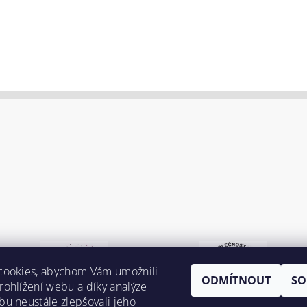
cookies, abychom Vám umožnili
ODMÍTNOUT
SO
ohlížení webu a díky analýze
u neustále zlepšovali jeho