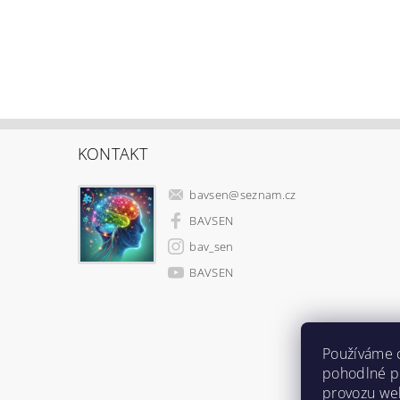
KONTAKT
bavsen
@
seznam.cz
BAVSEN
bav_sen
BAVSEN
Používáme 
pohodlné pr
provozu web