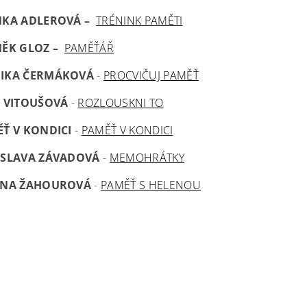
ŇKA ADLEROVÁ –
TRÉNINK PAMĚTI
ĚK GLOZ –
PAMĚŤÁŘ
IKA ČERMÁKOVÁ
-
PROCVIČUJ PAMĚŤ
 VITOUŠOVÁ
-
ROZLOUSKNI TO
Ť V KONDICI
-
PAMĚŤ V KONDICI
OSLAVA ZÁVADOVÁ
-
MEMOHRÁTKY
ENA ŽAHOUROVÁ
-
PAMĚŤ S HELENOU