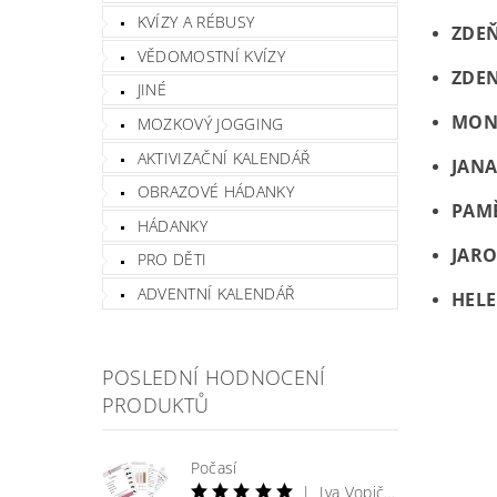
KVÍZY A RÉBUSY
ZDE
VĚDOMOSTNÍ KVÍZY
ZDEN
JINÉ
MON
MOZKOVÝ JOGGING
AKTIVIZAČNÍ KALENDÁŘ
JANA
OBRAZOVÉ HÁDANKY
PAMĚ
HÁDANKY
JAR
PRO DĚTI
ADVENTNÍ KALENDÁŘ
HEL
POSLEDNÍ HODNOCENÍ
PRODUKTŮ
Počasí
|
Iva Vopičková