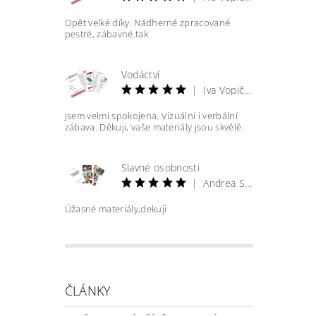
Opět velké díky. Nádherné zpracované
pestré, zábavné.tak
Vodáctví
|
Iva Vopičková
Jsem velmi spokojena. Vizuální i verbální
zábava. Děkuji, vaše materiály jsou skvělé.
Slavné osobnosti
|
Andrea Straková
Úžasné materiály,dekuji
ČLÁNKY