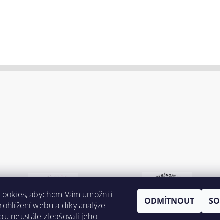
cookies, abychom Vám umožnili
ODMÍTNOUT
SO
ohlížení webu a díky analýze
u neustále zlepšovali jeho