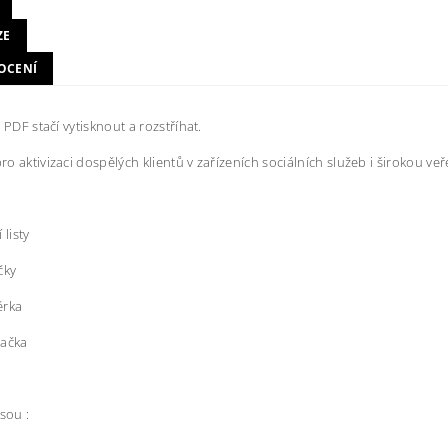
ZE
OCENÍ
 PDF stačí vytisknout a rozstříhat.
o aktivizaci dospělých klientů v zařízeních sociálních služeb i širokou veř
 listy
čky
ěrka
vačka
sou :