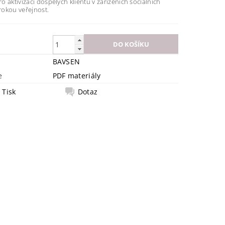
 aktivizaci dospělých klientů v zařízeních sociálních
irokou veřejnost.
BAVSEN
e
PDF materiály
Tisk
Dotaz