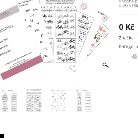
Vhodné pro
služeb i š
0 Kč
Značka
Kategori