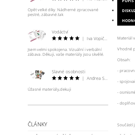
POPIS
Opět velké díky. Nádherné zpracované
DISKU
pestré, zábavné.tak
HODN
Vodáctví
Materiál v
|
Iva Vopičková
Vhodné pr
Jsem velmi spokojena. Vizuální i verbální
zábava. Děkuji, vaše materiály jsou skvělé.
Obsah:
- pracovní
Slavné osobnosti
|
Andrea Straková
- spojova
Úžasné materiály,dekuji
- osmism
- doplňo
ČLÁNKY
Součástí j