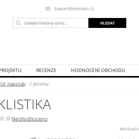
bavsen@seznam.cz
PROJEKTU
RECENZE
HODNOCENÍ OBCHODU
PDF materiály
Cyklistika
KLISTIKA
Neohodnoceno
Aktivizačn