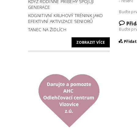
- řešení
KDYŽ RODINNÉ PŘÍBĚHY SPOJUJÍ
GENERACE
Buďte prv
KOGNITIVNÍ KRUHOVÝ TRÉNINK JAKO
EFEKTIVNÍ AKTIVIZACE SENIORŮ
Při
Buďte prv
TANEC NA ŽIDLÍCH
Přida
ZOBRAZIT VÍCE
Vlož