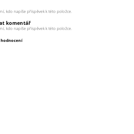
ní, kdo napíše příspěvek k této položce.
dat komentář
ní, kdo napíše příspěvek k této položce.
t hodnocení
ením hodnocení souhlasíte s
podmínkami ochrany osobních úda