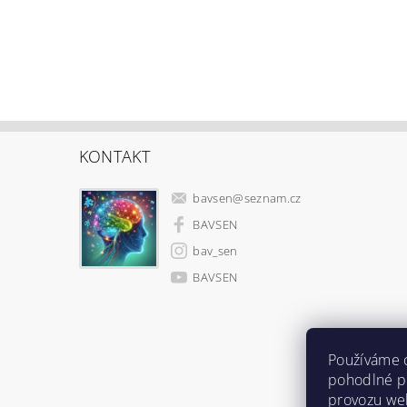
KONTAKT
bavsen
@
seznam.cz
BAVSEN
bav_sen
BAVSEN
Používáme 
pohodlné pr
provozu web