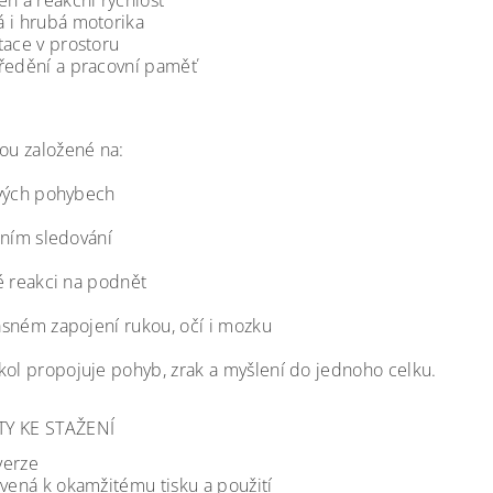
eh a reakční rychlost
 i hrubá motorika
tace v prostoru
ředění a pracovní paměť
sou založené na:
vých pohybech
lním sledování
é reakci na podnět
sném zapojení rukou, očí i mozku
kol propojuje pohyb, zrak a myšlení do jednoho celku.
Y KE STAŽENÍ
verze
avená k okamžitému tisku a použití