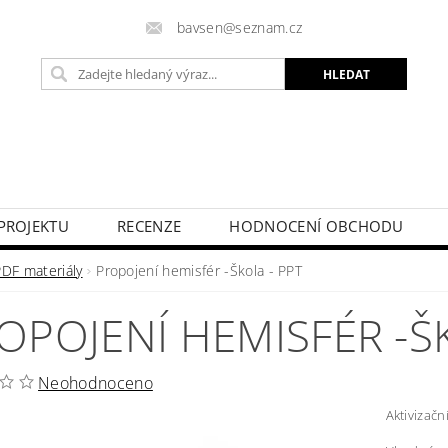
bavsen@seznam.cz
PROJEKTU
RECENZE
HODNOCENÍ OBCHODU
PDF materiály
Propojení hemisfér -Škola - PPT
OPOJENÍ HEMISFÉR -Š
Neohodnoceno
Aktivizačn