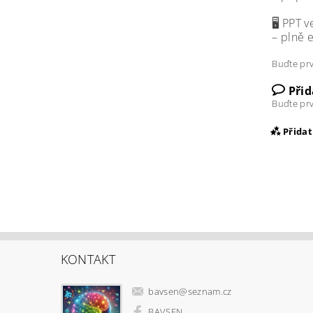
🖥️ PPT 
– plně 
Buďte prv
Při
Buďte prv
Přida
KONTAKT
bavsen
@
seznam.cz
Vlož
BAVSEN