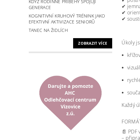
✔ postř
KDYŽ RODINNÉ PŘÍBĚHY SPOJUJÍ
✔ jemná
GENERACE
✔ orien
KOGNITIVNÍ KRUHOVÝ TRÉNINK JAKO
✔ soust
EFEKTIVNÍ AKTIVIZACE SENIORŮ
TANEC NA ŽIDLÍCH
Úkoly j
ZOBRAZIT VÍCE
křížo
vizuá
rychl
souča
Každý ú
FORMÁT
📄 PDF 
– připr