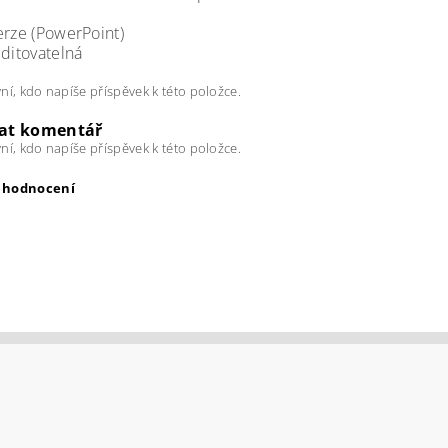
verze (PowerPoint)
editovatelná
ní, kdo napíše příspěvek k této položce.
dat komentář
ní, kdo napíše příspěvek k této položce.
t hodnocení
ením hodnocení souhlasíte s
podmínkami ochrany osobních úda