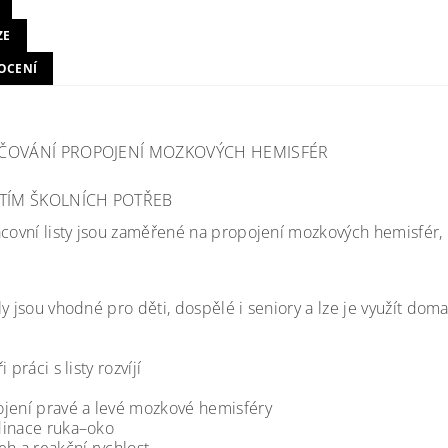
ZE
OCENÍ
ČOVÁNÍ PROPOJENÍ MOZKOVÝCH HEMISFÉR
ITÍM ŠKOLNÍCH POTŘEB
acovní listy jsou zaměřené na propojení mozkových hemisfér
y jsou vhodné pro děti, dospělé i seniory a lze je využít doma,
 práci s listy rozvíjí
jení pravé a levé mozkové hemisféry
inace ruka–oko