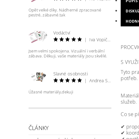
POPIS
Opět velké díky. Nádherné zpracované
DISKU
pestré, zábavné.tak
HODN
Vodáctví
|
Iva Vopičková
PROCVI
Jsem velmi spokojena. Vizuální i verbální
zábava. Děkuji, vaše materiály jsou skvělé.
S VYUŽ
Tyto pr
Slavné osobnosti
potřeb.
|
Andrea Straková
Úžasné materiály,dekuji
Materiál
služeb.
Co se při
✔ propo
ČLÁNKY
✔ koord