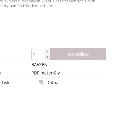
 aktivizaci dospělých klientů v zařízeních sociálních
enéry paměti i širokou veřejnost.
BAVSEN
e
PDF materiály
Tisk
Dotaz