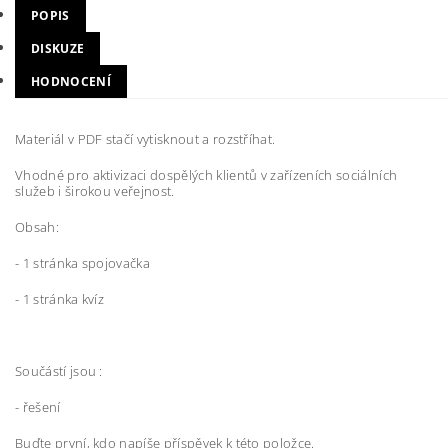
POPIS
DISKUZE
HODNOCENÍ
Materiál v PDF stačí vytisknout a rozstříhat.
Vhodné pro aktivizaci dospělých klientů v zařízeních sociálních
služeb i širokou veřejnost.
Obsah:
- 1 stránka spojovačka
- 1 stránka kvíz
Součástí jsou :
- řešení
Buďte první, kdo napíše příspěvek k této položce.