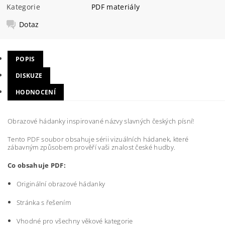
Kategorie
PDF materiály
Dotaz
POPIS
DISKUZE
HODNOCENÍ
Obrazové hádanky inspirované názvy slavných českých písní!
Tento PDF soubor obsahuje sérii vizuálních hádanek, které
zábavným způsobem prověří vaši znalost české hudby.
Co obsahuje PDF:
Originální obrazové hádanky
Stránka s řešením
Vhodné pro všechny věkové kategorie