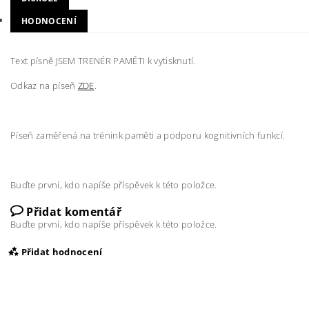
HODNOCENÍ
Text písně JSEM TRENÉR PAMĚTI k vytisknutí.
Odkaz na píseň
ZDE
.
Píseň zaměřená na trénink paměti a podporu kognitivních funkcí.
Buďte první, kdo napíše příspěvek k této položce.
Přidat komentář
Buďte první, kdo napíše příspěvek k této položce.
Přidat hodnocení