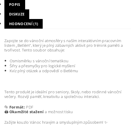
POPIS
DISKUZE
HODNOCENÍ (1)
Zapojte se do vánoční atmosféry s naším interaktivním pracovním
listem „Betlém“, který je plný zábavných aktivit pro trénink paměti a
tvořivost. Tento soubor obsahuje:
Osmisměrku s vánoční tematikou
Šifry a přesmyčky pro logické myšlení
Kvíz plný otázek a odpovědí o Betlému
Tento produkt je ideální pro seniory, školy, nebo rodinné vánoční
večery. Rozvíjí paměť, kreativitu a společnou interakci.
📂
Formát:
PDF
🖨️
Okamžité stažení
a možnost tisku
Zažijte kouzlo Vánoc hravým a smysluplným způsobem! ✨