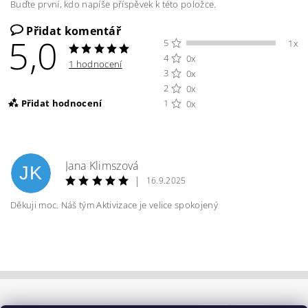
Buďte první, kdo napíše příspěvek k této položce.
Přidat komentář
5,0
5
1x
4
0x
1 hodnocení
3
0x
2
0x
Přidat hodnocení
1
0x
Jana Klimszová
JK
|
16.9.2025
Děkuji moc. Náš tým Aktivizace je velice spokojený