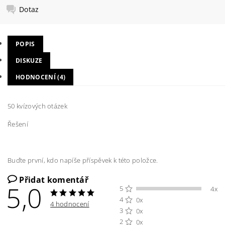
Dotaz
POPIS
DISKUZE
HODNOCENÍ (4)
50 kvízových otázek
Řešení
Buďte první, kdo napíše příspěvek k této položce.
Přidat komentář
5,0
5
4x
4
0x
4 hodnocení
3
0x
2
0x