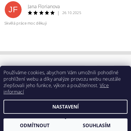
Jana Florianova
JF
|
26.10.2025
Skvělá práce moc děkuji
Používáme cookies, abychom Vám umožnili pohodlné
prohlížení webu a díky analýze provozu webu neustále
zlepšovali jeho funkce, výkon a použitelnost.
Více
informací
NASTAVENÍ
2026 ©
BAVSEN
, všechna práva vyhrazena
Vytvořil Shoptet
ODMÍTNOUT
SOUHLASÍM