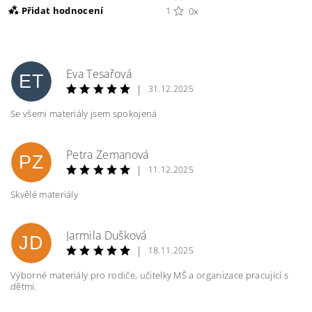
Přidat hodnocení
1
0x
Eva Tesařová
ET
|
31.12.2025
Se všemi materiály jsem spokojená
Petra Zemanová
PZ
|
11.12.2025
Skvělé materiály
Vložením hodnocení souhlasíte s
podmínkami
Jarmila Dušková
ochrany osobních údajů
JD
|
18.11.2025
Výborné materiály pro rodiče, učitelky MŠ a organizace pracující s
dětmi.