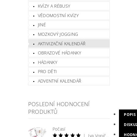
KVÍZY A RÉBUSY
VĚDOMOSTNÍ KVÍZY
JINÉ
MOZKOVÝ JOGGING
AKTIVIZAČNÍ KALENDÁŘ
OBRAZOVÉ HÁDANKY
HÁDANKY
PRO DĚTI
ADVENTNÍ KALENDÁŘ
POSLEDNÍ HODNOCENÍ
PRODUKTŮ
POPIS
DISKU
Počasí
HODN
|
Iva Vopičková