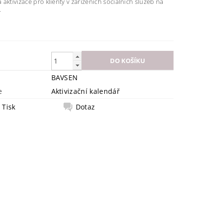
aktivizace pro klienty v zařízeních sociálních služeb na
.
BAVSEN
e
Aktivizační kalendář
Tisk
Dotaz