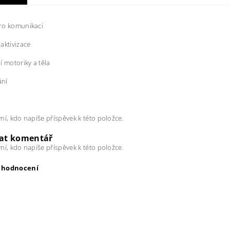
ro komunikaci
aktivizace
í motoriky a těla
ní
ní, kdo napíše příspěvek k této položce.
dat komentář
ní, kdo napíše příspěvek k této položce.
t hodnocení