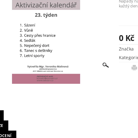
Nápady na 
každý den
0 Kč
Značka
Kategori
ZE
OCENÍ