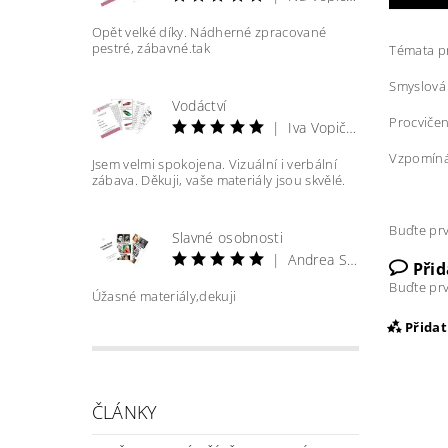
Opět velké díky. Nádherné zpracované
pestré, zábavné.tak
Témata p
Smyslová 
Vodáctví
Procvičen
|
Iva Vopičková
Vzpomíná
Jsem velmi spokojena. Vizuální i verbální
zábava. Děkuji, vaše materiály jsou skvělé.
Buďte prv
Slavné osobnosti
|
Andrea Straková
Při
Buďte prv
Úžasné materiály,dekuji
Přida
ČLÁNKY