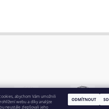
cookies, abychom Vám umožnili
ODMÍTNOUT
SO
ohlížení webu a díky analýze
u neustále zlepšovali jeho