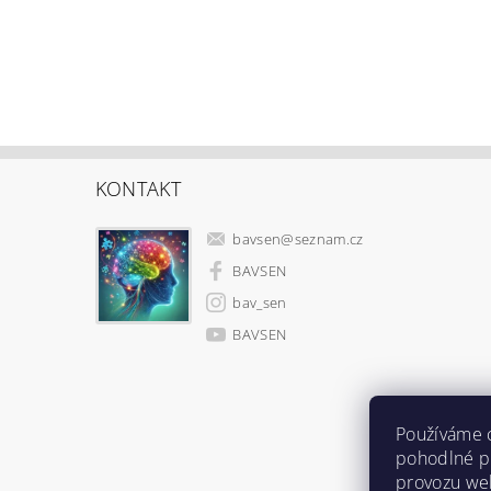
KONTAKT
bavsen
@
seznam.cz
BAVSEN
bav_sen
BAVSEN
Používáme 
pohodlné pr
provozu web