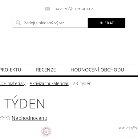
bavsen@seznam.cz
PROJEKTU
RECENZE
HODNOCENÍ OBCHODU
PDF materiály
Aktivizační kalendář
23. týden
. TÝDEN
Neohodnoceno
Aktivizačn