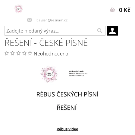
0 Kč
bavsen@seznam.cz
ŘEŠENÍ - ČESKÉ PÍSNĚ
Neohodnoceno